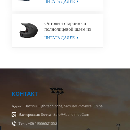
ЧИТАТЬ ДАЛЕЕ
мужчин и женщин,
велосипедный шлем MTB
Оптовый старинный
полнолицевой шлем из
стекловолокна для
ЧИТАТЬ ДАЛЕЕ
мотоциклетных шлемов
скутера
КОНТАКТ
Адрес : Dazhou High-tech Zone, Sichuan Province, China
Электронная Почта : Sale@fbshelmet.com
Тел. : +86 19556521852