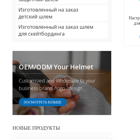
Изготовленный на заказ
детский шлем
Настр
для
Изготовленный на заказ шлем
электр
для скейтбординга
OEM/ODM Your Helmet
Customized and Wholesale to your
business brand /logo /design
ПОСМОТРЕТЬ БОЛЬШЕ
НОВЫЕ ПРОДУКТЫ