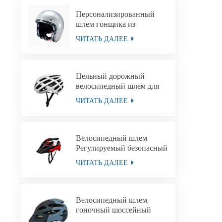
Персонализированный
шлем гонщика из
стекловолокна на заказ
ЧИТАТЬ ДАЛЕЕ
Цельный дорожный
велосипедный шлем для
взрослых, унисекс,
ЧИТАТЬ ДАЛЕЕ
велосипедный шлем для
горных велосипедов,
приключенческий шлем
Велосипедный шлем
Регулируемый безопасный
унисекс MTB
ЧИТАТЬ ДАЛЕЕ
велосипедный скоростной
спуск шоссейный
велосипед спортивный
легкий велосипедный
Велосипедный шлем,
шлем
гоночный шоссейный
велосипедный шлем для