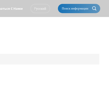
Pусский
Поиск информации
заться С Нами
English
Français
Italiano
Português
Español
Deutsch
العربية
Türkçe
Pусский
Tiếng Việt
Română
Norsk
čeština
한국의
Svenska
Melayu