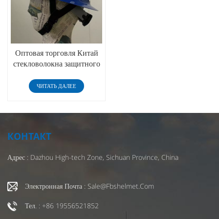
Оптовая торговля Китай
стекловолокна защитного
шлема строительства
каску
ЧИТАТЬ ДАЛЕЕ
КОНТАКТ
Адрес : Dazhou High-tech Zone, Sichuan Province, China
Электронная Почта : Sale@fbshelmet.com
Тел. : +86 19556521852