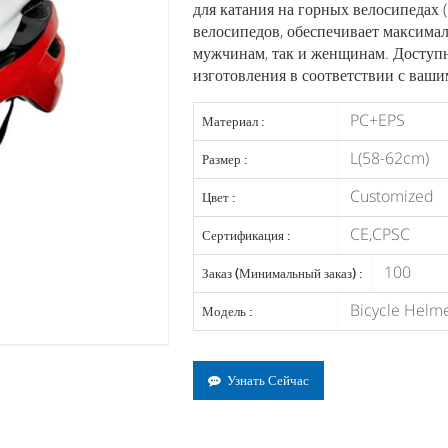
для катания на горных велосипедах 
велосипедов, обеспечивает максимал
мужчинам, так и женщинам. Доступ
изготовления в соответствии с ваш
PC+EPS
Материал :
L(58-62cm)
Размер :
Customized
Цвет :
CE,CPSC
Сертификация :
100
Заказ (Минимальный заказ) :
Bicycle Helm
Модель :
Узнать Сейчас