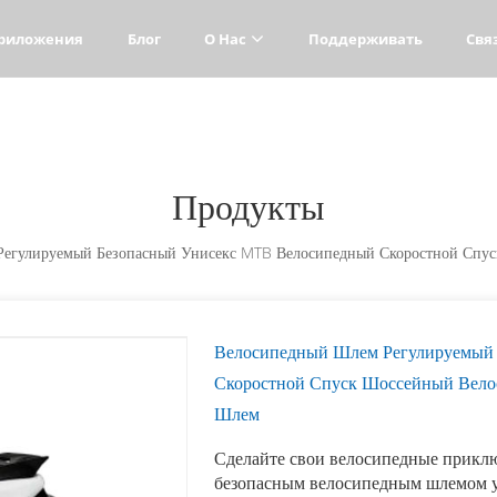
риложения
Блог
О Нас
Поддерживать
Свя
Продукты
егулируемый Безопасный Унисекс MTB Велосипедный Скоростной Спу
Велосипедный Шлем Регулируемый
Скоростной Спуск Шоссейный Вело
Шлем
Сделайте свои велосипедные прикл
безопасным велосипедным шлемом у