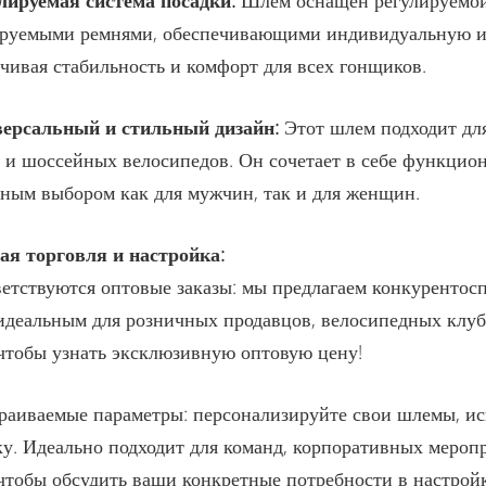
улируемая система посадки:
Шлем оснащен регулируемой
руемыми ремнями, обеспечивающими индивидуальную и п
чивая стабильность и комфорт для всех гонщиков.
версальный и стильный дизайн:
Этот шлем подходит для
 и шоссейных велосипедов. Он сочетает в себе функциона
ным выбором как для мужчин, так и для женщин.
ая торговля и настройка:
етствуются оптовые заказы: мы предлагаем конкурентосп
деальным для розничных продавцов, велосипедных клубо
чтобы узнать эксклюзивную оптовую цену!
раиваемые параметры: персонализируйте свои шлемы, ис
у. Идеально подходит для команд, корпоративных мероп
чтобы обсудить ваши конкретные потребности в настройк