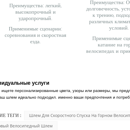
Преимущества: О
Преимущества: легкий,
долговечность, уст
высокопрочный и
к трению, подхо
ударопрочный.
различных клима
условий.
Применимые сценарии:
соревнования и скоростная
Применимые сце
езда.
катание на г
велосипедах и при
видуальные услуги
 ищете персонализированные цвета, узоры или размеры, мы пред
ваш шлем идеально подходил.
именно ваши предпочтения и потреб
ИЕ ТЕГИ :
Шлем Для Скоростного Спуска На Горном Велоси
овый Велосипедный Шлем