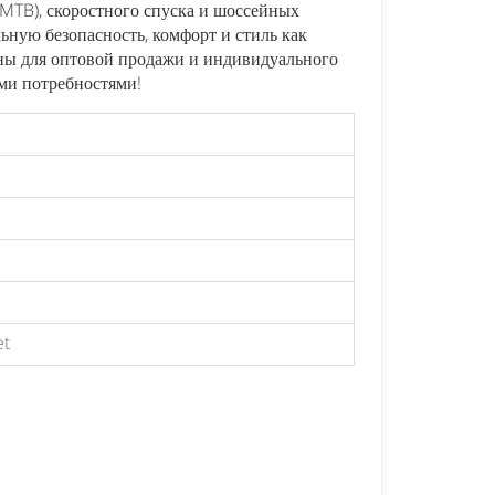
(MTB), скоростного спуска и шоссейных
ьную безопасность, комфорт и стиль как
日本語
Nederlands
ны для оптовой продажи и индивидуального
ими потребностями!
et