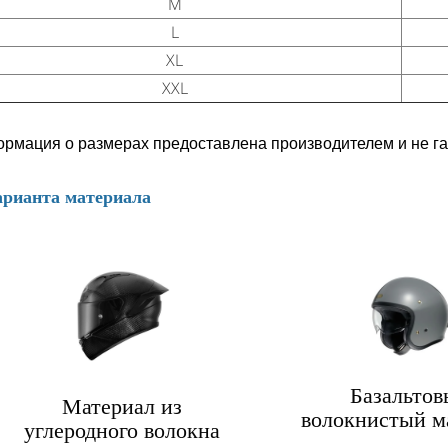
M
L
XL
XXL
мация о размерах предоставлена производителем и не га
арианта материала
Базальтов
Материал из
волокнистый м
углеродного волокна