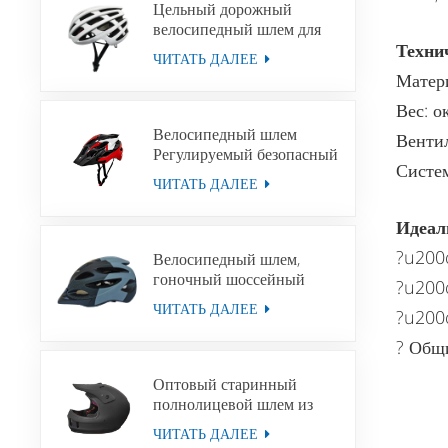
Цельный дорожный
велосипедный шлем для
взрослых, унисекс,
Техни
ЧИТАТЬ ДАЛЕЕ
велосипедный шлем для
Матери
горных велосипедов,
приключенческий шлем
Вес: о
Велосипедный шлем
Вентил
Регулируемый безопасный
Систем
унисекс MTB
ЧИТАТЬ ДАЛЕЕ
велосипедный скоростной
спуск шоссейный
Идеал
велосипед спортивный
легкий велосипедный
?u200d
Велосипедный шлем,
шлем
гоночный шоссейный
?u200d
велосипедный шлем для
ЧИТАТЬ ДАЛЕЕ
?u200d
мужчин и женщин,
велосипедный шлем MTB
? Общ
Оптовый старинный
полнолицевой шлем из
стекловолокна для
ЧИТАТЬ ДАЛЕЕ
мотоциклетных шлемов