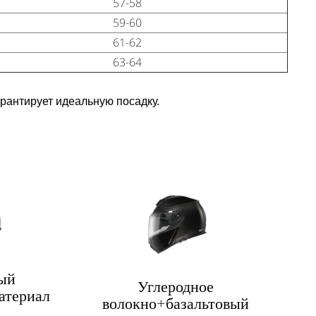
57-58
59-60
61-62
63-64
рантирует идеальную посадку.
ый
Углеродное
атериал
волокно+базальтовый