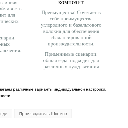
композит
тличная
ойчивость
Преимущества: Сочетает в
дит для
себе преимущества
тических
углеродного и базальтового
волокна для обеспечения
сбалансированной
нарии:
производительности.
орных
ключения.
Применимые сценарии:
общая езда. подходит для
различных нужд катания
лагаем различные варианты индивидуальной настройки,
ности.
педе
Производитель Шлемов