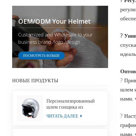
? Рег
регули
обеспе
OEM/ODM Your Helmet
Customized and Wholesale to your
? Уни
business brand /logo /design
спуска
идеаль
ПОСМОТРЕТЬ БОЛЬШЕ
Оптов
? Прив
НОВЫЕ ПРОДУКТЫ
шлем и
нами, 
Персонализированный
шлем гонщика из
стекловолокна на заказ
? Наст
ЧИТАТЬ ДАЛЕЕ
график
нами, 