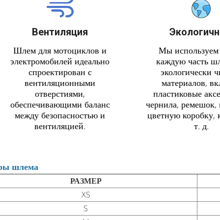
Вентиляция
Экологич
Шлем для мотоциклов и
Мы используем
электромобилей идеально
каждую часть ш
спроектирован с
экологически 
вентиляционными
материалов, в
отверстиями,
пластиковые аксе
обеспечивающими баланс
чернила, ремешок, 
между безопасностью и
цветную коробку, 
вентиляцией.
т. д.
ры шлема
РАЗМЕР
XS
S