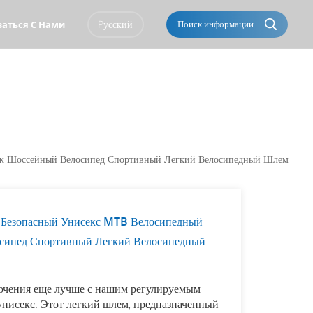
Pусский
Поиск информации
заться С Нами
English
Français
Italiano
Português
Español
Deutsch
ск Шоссейный Велосипед Спортивный Легкий Велосипедный Шлем
العربية
Türkçe
Pусский
Tiếng Việt
 Безопасный Унисекс MTB Велосипедный
сипед Спортивный Легкий Велосипедный
Română
Norsk
čeština
한국의
ючения еще лучше с нашим регулируемым
нисекс. Этот легкий шлем, предназначенный
Svenska
Melayu