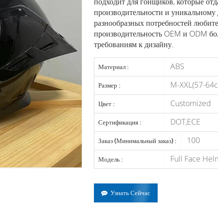
подходит для гонщиков, которые отд
производительности и уникальному 
разнообразных потребностей любит
производительность OEM и ODM боле
требованиям к дизайну.
ABS
Материал :
M-XXL(57-64
Размер :
Customized
Цвет :
DOT,ECE
Сертификация :
100
Заказ (Минимальный заказ) :
Full Face Helm
Модель :
Узнать Сейчас