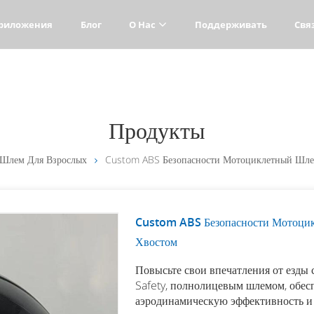
риложения
Блог
О Нас
Поддерживать
Свя
Продукты
 Шлем Для Взрослых
Custom ABS Безопасности Мотоциклетный Шл
Custom ABS Безопасности Мотоци
Хвостом
Повысьте свои впечатления от езд
Safety, полнолицевым шлемом, обе
аэродинамическую эффективность и