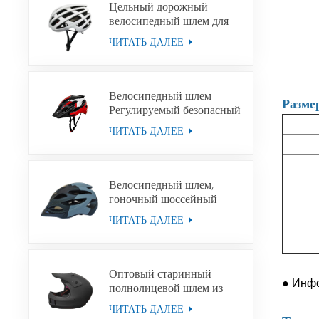
Цельный дорожный
велосипедный шлем для
взрослых, унисекс,
ЧИТАТЬ ДАЛЕЕ
велосипедный шлем для
горных велосипедов,
приключенческий шлем
Велосипедный шлем
Разме
Регулируемый безопасный
унисекс MTB
ЧИТАТЬ ДАЛЕЕ
велосипедный скоростной
спуск шоссейный
велосипед спортивный
легкий велосипедный
Велосипедный шлем,
шлем
гоночный шоссейный
велосипедный шлем для
ЧИТАТЬ ДАЛЕЕ
мужчин и женщин,
велосипедный шлем MTB
Оптовый старинный
●
Инфор
полнолицевой шлем из
стекловолокна для
ЧИТАТЬ ДАЛЕЕ
мотоциклетных шлемов