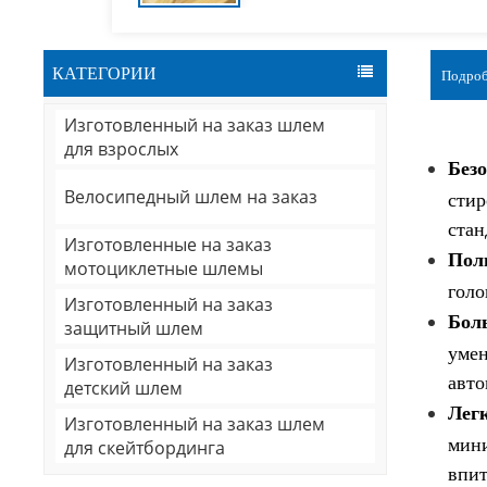
КАТЕГОРИИ
Подроб
Изготовленный на заказ шлем
для взрослых
Безо
Велосипедный шлем на заказ
стир
стан
Изготовленные на заказ
Пол
мотоциклетные шлемы
голо
Изготовленный на заказ
Бол
защитный шлем
умен
Изготовленный на заказ
авто
детский шлем
Лег
Изготовленный на заказ шлем
мини
для скейтбординга
впит