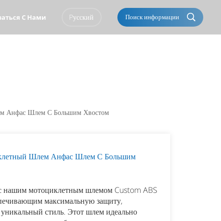
Pусский
Поиск информации
заться С Нами
English
Français
Italiano
Português
Español
Deutsch
ем Анфас Шлем С Большим Хвостом
العربية
Türkçe
Pусский
Tiếng Việt
клетный Шлем Анфас Шлем С Большим
Română
Norsk
ы с нашим мотоциклетным шлемом Custom ABS
čeština
한국의
спечивающим максимальную защиту,
 уникальный стиль. Этот шлем идеально
Svenska
Melayu