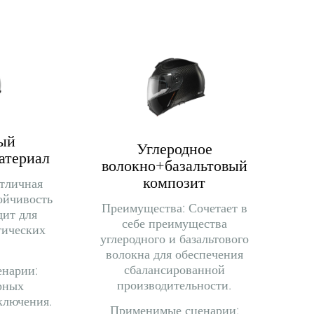
ый
Углеродное
атериал
волокно+базальтовый
композит
тличная
ойчивость
Преимущества: Сочетает в
дит для
себе преимущества
тических
углеродного и базальтового
волокна для обеспечения
сбалансированной
нарии:
производительности.
орных
ключения.
Применимые сценарии: