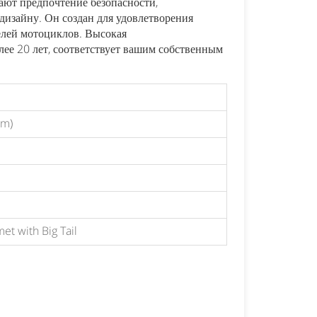
ают предпочтение безопасности,
дизайну. Он создан для удовлетворения
日本語
Nederlands
елей мотоциклов. Высокая
е 20 лет, соответствует вашим собственным
cm)
et with Big Tail