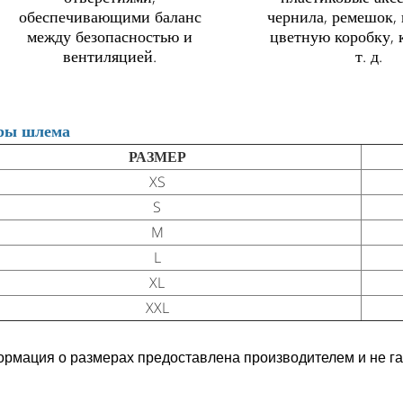
обеспечивающими баланс
чернила, ремешок, 
между безопасностью и
цветную коробку, 
вентиляцией.
т. д.
ры шлема
РАЗМЕР
XS
S
M
L
XL
XXL
мация о размерах предоставлена производителем и не га