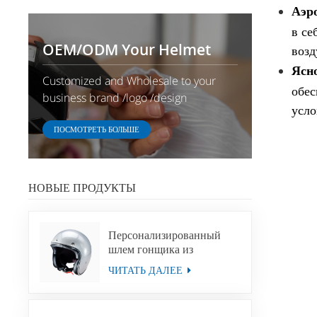
Аэр
в се
OEM/ODM Your Helmet
возд
Ясно
Customized and Wholesale to your
обес
business brand /logo /design
усло
ПОСМОТРЕТЬ БОЛЬШЕ
НОВЫЕ ПРОДУКТЫ
Персонализированный
шлем гонщика из
стекловолокна на заказ
ЧИТАТЬ ДАЛЕЕ