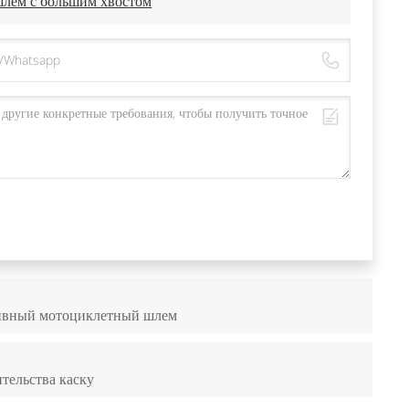
шлем с большим хвостом
тивный мотоциклетный шлем
тельства каску