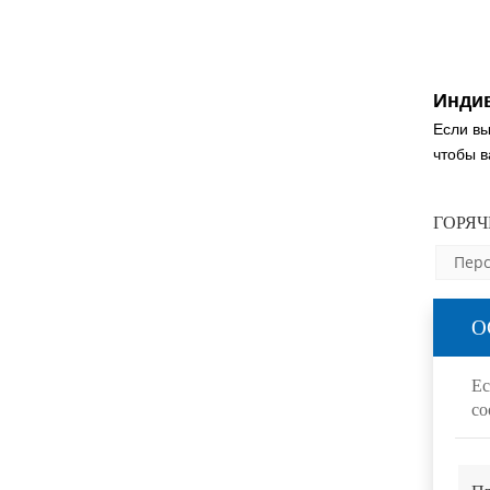
Инди
Если вы
чтобы 
ГОРЯЧ
Пер
О
Ес
со