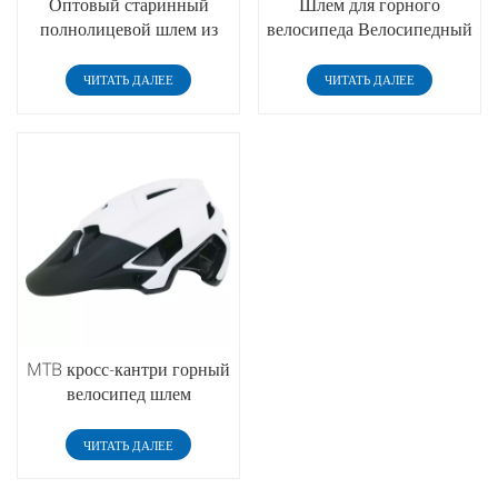
Оптовый старинный
Шлем для горного
полнолицевой шлем из
велосипеда Велосипедный
стекловолокна для
шлем Вентиляционное
мотоциклетных шлемов
отверстие Сверхлегкий
ЧИТАТЬ ДАЛЕЕ
ЧИТАТЬ ДАЛЕЕ
скутера
велосипедный шлем
MTB кросс-кантри горный
велосипед шлем
интегрированный
сверхлегкий защитный
ЧИТАТЬ ДАЛЕЕ
шлем для езды оптом